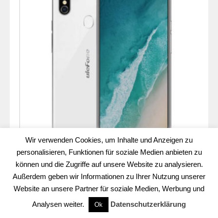
Wir verwenden Cookies, um Inhalte und Anzeigen zu
personalisieren, Funktionen für soziale Medien anbieten zu
können und die Zugriffe auf unsere Website zu analysieren.
ULEFONE X – 5.85 Zoll LTE HD+ Phablet mit Android 8.1,
Außerdem geben wir Informationen zu Ihrer Nutzung unserer
MediaTek Helio P23 MT6763V Octa Core 2.0GHz, 4GB
Website an unsere Partner für soziale Medien, Werbung und
RAM, 64GB Speicher, Dual 13MP+5MP & 8MP
(interpoliert auf 16MP & 13MP) Kameras mit OIS
Analysen weiter.
Datenschutzerklärung
Ok
(optischer Bildstabilisator), 3.300mAh Akku (nicht