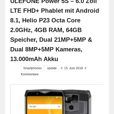
ULEFONE Power 5S – 6.0 Zoll
LTE FHD+ Phablet mit Android
8.1, Helio P23 Octa Core
2.0GHz, 4GB RAM, 64GB
Speicher, Dual 21MP+5MP &
Dual 8MP+5MP Kameras,
13.000mAh Akku
Smartphones
update
//
15. Juni 2018
//
Kommentare