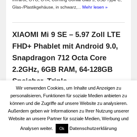
Glas-/Plastikgehäuse, in schwarz,...
Mehr lesen »
XIAOMI Mi 9 SE – 5.97 Zoll LTE
FHD+ Phablet mit Android 9.0,
Snapdragon 712 Octa Core
2.2GHz, 6GB RAM, 64-128GB
Speicher, Triple
Wir verwenden Cookies, um Inhalte und Anzeigen zu
48MP+8MP+13MP & 20MP
personalisieren, Funktionen für soziale Medien anbieten zu
Kameras, 3.070mAh Akku
können und die Zugriffe auf unsere Website zu analysieren.
Außerdem geben wir Informationen zu Ihrer Nutzung unserer
Smartphones
update
//
20. Februar 2019
//
Website an unsere Partner für soziale Medien, Werbung und
Kommentare
Analysen weiter.
Datenschutzerklärung
Ok