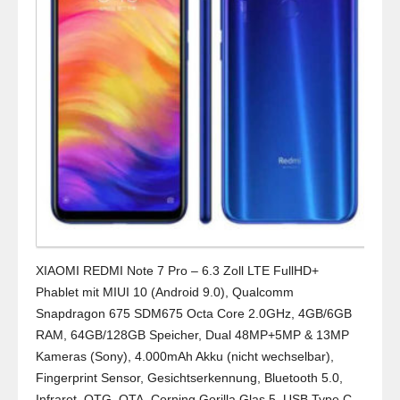
XIAOMI REDMI Note 7 Pro – 6.3 Zoll LTE FullHD+
Phablet mit MIUI 10 (Android 9.0), Qualcomm
Snapdragon 675 SDM675 Octa Core 2.0GHz, 4GB/6GB
RAM, 64GB/128GB Speicher, Dual 48MP+5MP & 13MP
Kameras (Sony), 4.000mAh Akku (nicht wechselbar),
Fingerprint Sensor, Gesichtserkennung, Bluetooth 5.0,
Infrarot, OTG, OTA, Corning Gorilla Glas 5, USB Type C,