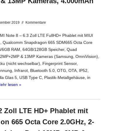
 13MP Kameras, 4.000mAh
tember 2019
//
Kommentare
 Note 8 – 6.3 Zoll LTE FullHD+ Phablet mit MIUI
0), Qualcomm Snapdragon 665 SDM665 Octa Core
B/6GB RAM, 64GB/128GB Speicher, Quad
MP+2MP & 13MP Kameras (Samsung, OmniVision),
u (nicht wechselbar), Fingerprint Sensor,
nnung, Infrarot, Bluetooth 5.0, OTG, OTA, IP52,
lla Glas 5, USB Type C, Plastik-Metallgehäuse, in
ehr lesen »
 Zoll LTE HD+ Phablet mit
on 665 Octa Core 2.0GHz, 2-