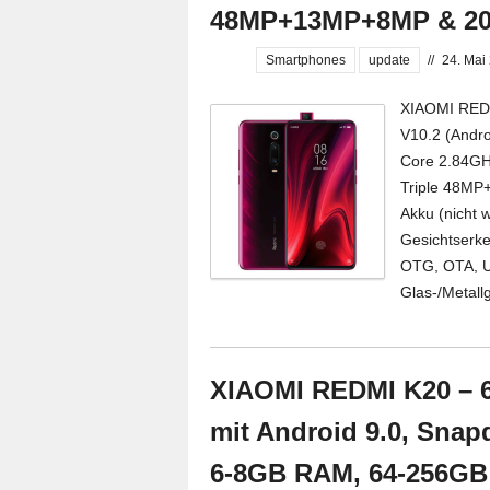
48MP+13MP+8MP & 20
Smartphones
update
//
24. Mai
XIAOMI REDM
V10.2 (Andr
Core 2.84G
Triple 48M
Akku (nicht 
Gesichtserken
OTG, OTA, US
Glas-/Metall
XIAOMI REDMI K20 – 6
mit Android 9.0, Snap
6-8GB RAM, 64-256GB