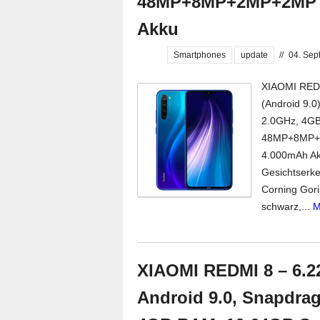
48MP+8MP+2MP+2MP &
Akku
Smartphones
update
//
04. Sep
XIAOMI REDMI
(Android 9.
2.0GHz, 4G
48MP+8MP+2
4.000mAh Akk
Gesichtserke
Corning Gori
schwarz,...
M
XIAOMI REDMI 8 – 6.22
Android 9.0, Snapdrag