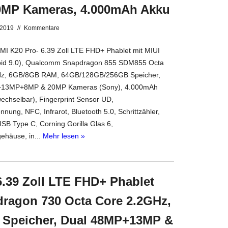
MP Kameras, 4.000mAh Akku
 2019
//
Kommentare
I K20 Pro- 6.39 Zoll LTE FHD+ Phablet mit MIUI
oid 9.0), Qualcomm Snapdragon 855 SDM855 Octa
Hz, 6GB/8GB RAM, 64GB/128GB/256GB Speicher,
P+13MP+8MP & 20MP Kameras (Sony), 4.000mAh
wechselbar), Fingerprint Sensor UD,
nung, NFC, Infrarot, Bluetooth 5.0, Schrittzähler,
B Type C, Corning Gorilla Glas 6,
gehäuse, in...
Mehr lesen »
.39 Zoll LTE FHD+ Phablet
dragon 730 Octa Core 2.2GHz,
 Speicher, Dual 48MP+13MP &