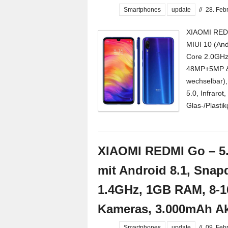
Smartphones
update
//
28. Feb
XIAOMI REDMI
MIUI 10 (An
Core 2.0GHz
48MP+5MP & 
wechselbar),
5.0, Infraro
Glas-/Plasti
XIAOMI REDMI Go – 5.
mit Android 8.1, Sna
1.4GHz, 1GB RAM, 8-
Kameras, 3.000mAh A
Smartphones
update
//
09. Feb