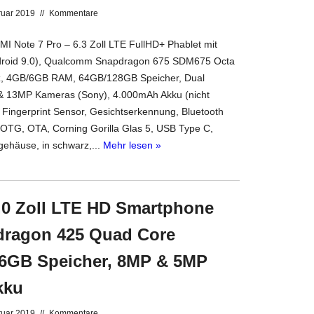
ruar 2019
//
Kommentare
 Note 7 Pro – 6.3 Zoll LTE FullHD+ Phablet mit
droid 9.0), Qualcomm Snapdragon 675 SDM675 Octa
, 4GB/6GB RAM, 64GB/128GB Speicher, Dual
13MP Kameras (Sony), 4.000mAh Akku (nicht
 Fingerprint Sensor, Gesichtserkennung, Bluetooth
t, OTG, OTA, Corning Gorilla Glas 5, USB Type C,
kgehäuse, in schwarz,...
Mehr lesen »
0 Zoll LTE HD Smartphone
pdragon 425 Quad Core
16GB Speicher, 8MP & 5MP
kku
ruar 2019
//
Kommentare