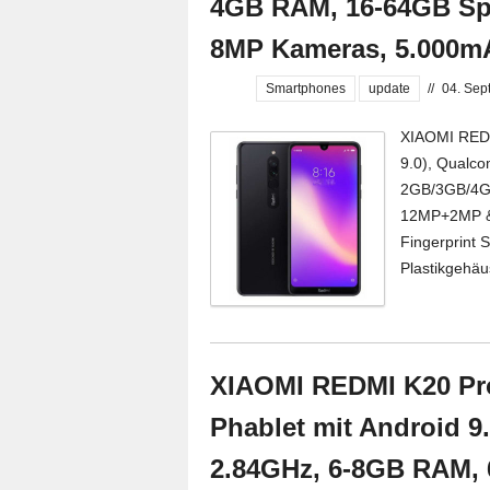
4GB RAM, 16-64GB Sp
8MP Kameras, 5.000m
Smartphones
update
//
04. Sep
XIAOMI REDMI
9.0), Qualc
2GB/3GB/4G
12MP+2MP & 
Fingerprint 
Plastikgehäus
XIAOMI REDMI K20 Pro
Phablet mit Android 9
2.84GHz, 6-8GB RAM, 6