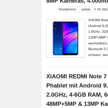
8MP Kameras, 4.000m
Smartphones
update
//
06. Mär
XIAOMI Redmi
(Android 9.
1.8GHz, 2GB
12MP+8MP & 
wechselbar),
Bluetooth 5.
schwarz, weiß
XIAOMI REDMI Note 7 
Phablet mit Android 9
2.0GHz, 4-6GB RAM, 6
48MP+5MP & 13MP Ka