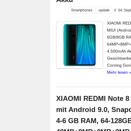
Smartphones
update
//
04. Sep
XIAOMI REDMI
MIUI (Androi
6GB/8GB RA
64MP+8MP+2
4.500mAh Akk
Gesichtserke
Corning Gori
Mehr lesen 
XIAOMI REDMI Note 8 
mit Android 9.0, Snap
4-6 GB RAM, 64-128GB