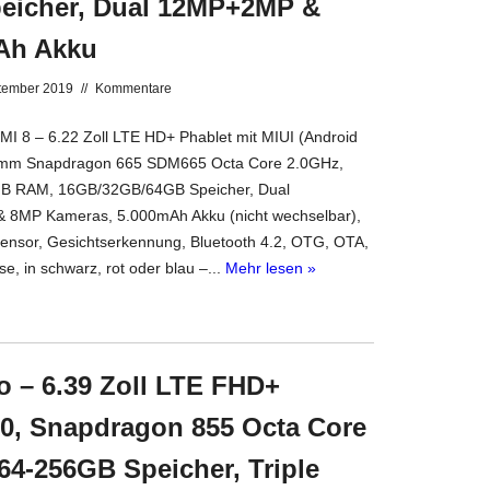
eicher, Dual 12MP+2MP &
Ah Akku
tember 2019
//
Kommentare
 8 – 6.22 Zoll LTE HD+ Phablet mit MIUI (Android
omm Snapdragon 665 SDM665 Octa Core 2.0GHz,
B RAM, 16GB/32GB/64GB Speicher, Dual
8MP Kameras, 5.000mAh Akku (nicht wechselbar),
Sensor, Gesichtserkennung, Bluetooth 4.2, OTG, OTA,
e, in schwarz, rot oder blau –...
Mehr lesen »
 – 6.39 Zoll LTE FHD+
.0, Snapdragon 855 Octa Core
4-256GB Speicher, Triple