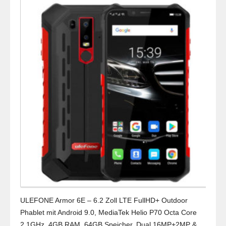
ULEFONE Armor 6E – 6.2 Zoll LTE FullHD+ Outdoor
Phablet mit Android 9.0, MediaTek Helio P70 Octa Core
2.1GHz, 4GB RAM, 64GB Speicher, Dual 16MP+2MP &